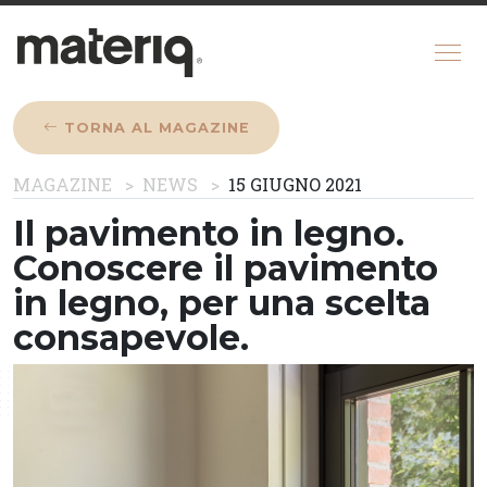
TORNA AL MAGAZINE
CHI SIAMO
MAGAZINE
NEWS
15 GIUGNO 2021
MAGAZINE
Il pavimento in legno.
COME FUNZIONA
Conoscere il pavimento
CONFIGURATORE
in legno, per una scelta
consapevole.
REGISTRATI