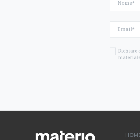
Nome
Email
Dichiaro d
materiale
HOM