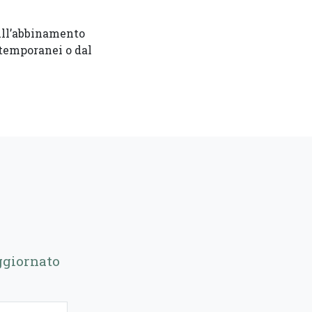
sull’abbinamento
ntemporanei o dal
ggiornato