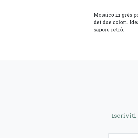
Mosaico in grès po
dei due colori. Id
sapore retrò.
Iscrivit