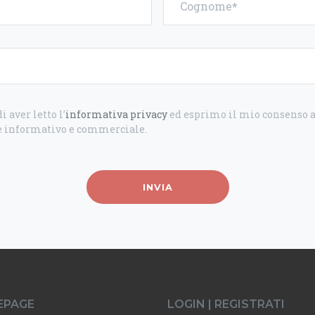
Cognome
i aver letto l’
informativa privacy
ed esprimo il mio consenso al
 informativo e commerciale.
INVIA
EPAGE
LOGIN | REGISTRATI