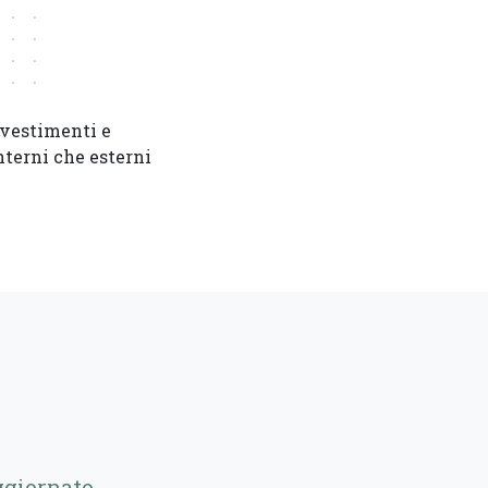
ivestimenti e
interni che esterni
ggiornato