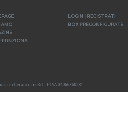
EPAGE
LOGIN | REGISTRATI
SIAMO
BOX PRECONFIGURATE
ZINE
 FUNZIONA
orosin Ceramiche Srl - P.IVA 04066860281