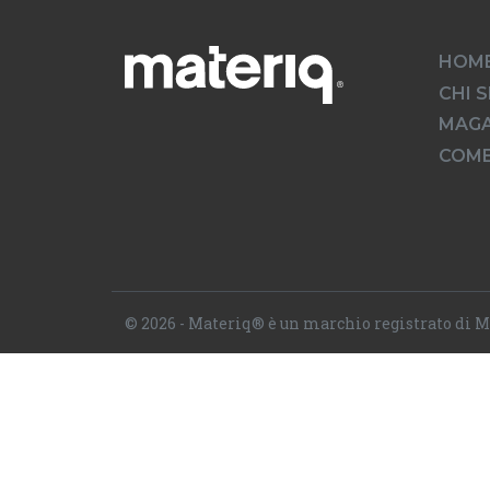
HOM
CHI 
MAGA
COME
© 2026 - Materiq® è un marchio registrato di M