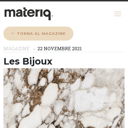
TORNA AL MAGAZINE
CHI SIAMO
MAGAZINE
22 NOVEMBRE 2021
MAGAZINE
Les Bijoux
COME FUNZIONA
CONFIGURATORE
REGISTRATI