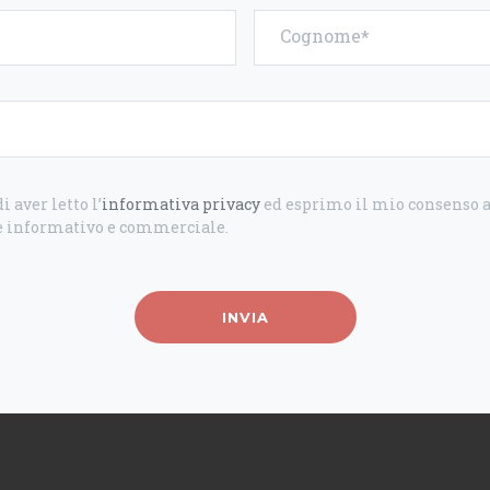
Cognome
i aver letto l’
informativa privacy
ed esprimo il mio consenso al
 informativo e commerciale.
INVIA