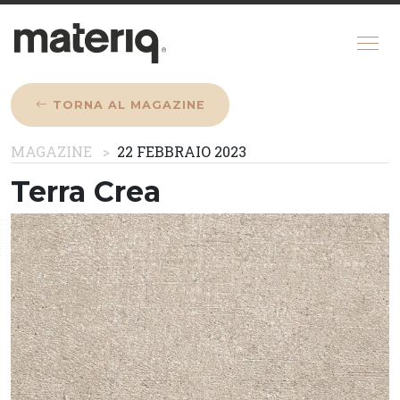
TORNA AL MAGAZINE
CHI SIAMO
MAGAZINE
22 FEBBRAIO 2023
MAGAZINE
Terra Crea
COME FUNZIONA
CONFIGURATORE
REGISTRATI