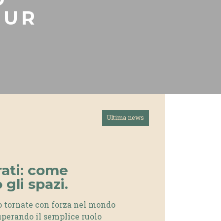
OUR
Ultima news
rati: come
gli spazi.
no tornate con forza nel mondo
superando il semplice ruolo