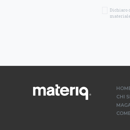
Dichiaro d
materiale
HOM
CHI 
MAGA
COME